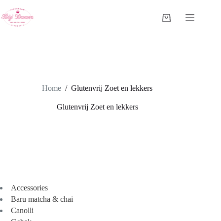
Ga
naar
Winkelwagen
de
inhoud
Home
/
Glutenvrij Zoet en lekkers
Glutenvrij Zoet en lekkers
Accessories
Baru matcha & chai
Canolli