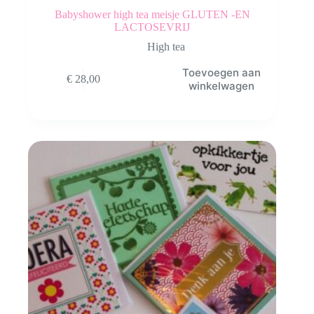
Babyshower high tea meisje GLUTEN -EN
LACTOSEVRIJ
High tea
Toevoegen aan
€
28,00
winkelwagen