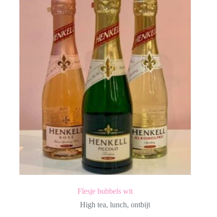
Flesje bubbels wit
High tea
,
lunch
,
ontbijt