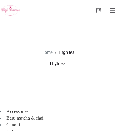
Ga
naar
Winkelwagen
de
inhoud
Home
/
High tea
High tea
Accessories
Baru matcha & chai
Canolli