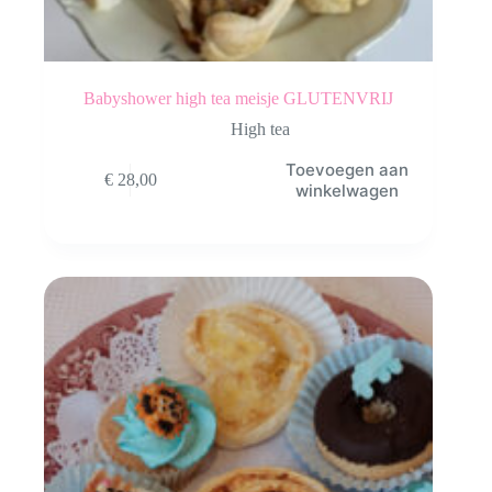
Babyshower high tea meisje GLUTENVRIJ
High tea
Toevoegen aan
€
28,00
winkelwagen