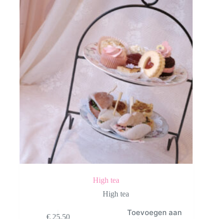
High tea
High tea
Toevoegen aan
€
25,50