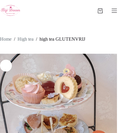
Ga
naar
Winkelwagen
de
inhoud
Home
/
High tea
/
high tea GLUTENVRIJ