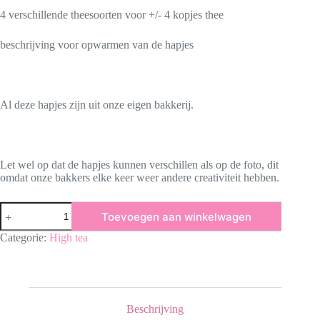
4 verschillende theesoorten voor +/- 4 kopjes thee
beschrijving voor opwarmen van de hapjes
Al deze hapjes zijn uit onze eigen bakkerij.
Let wel op dat de hapjes kunnen verschillen als op de foto, dit
omdat onze bakkers elke keer weer andere creativiteit hebben.
high
Toevoegen aan winkelwagen
tea
GLUTENVRIJ
Categorie:
High tea
aantal
Beschrijving