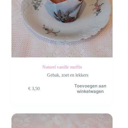
Naturel vanille muffin
Gebak
,
zoet en lekkers
Toevoegen aan
€
3,50
winkelwagen