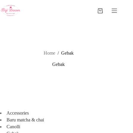
Ga
naar
Winkelwagen
de
inhoud
Home
/
Gebak
Gebak
Accessories
Baru matcha & chai
Canolli