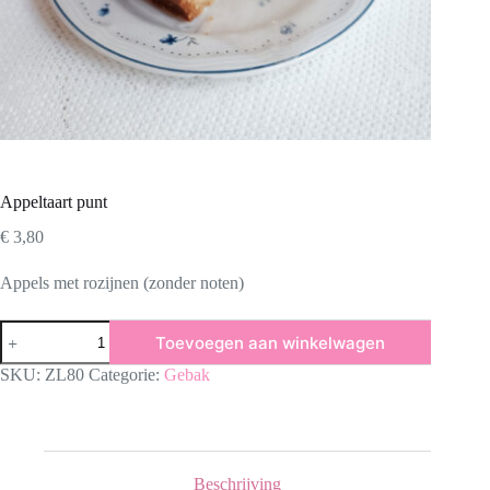
Appeltaart punt
€
3,80
Appels met rozijnen (zonder noten)
Appeltaart
Toevoegen aan winkelwagen
punt
aantal
SKU:
ZL80
Categorie:
Gebak
Beschrijving