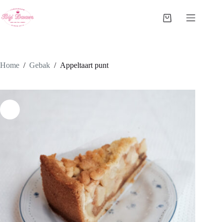
Ga
naar
Winkelwagen
de
inhoud
Home
/
Gebak
/
Appeltaart punt