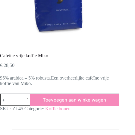
Cafeïne vrije koffie Miko
€
28,50
95% arabica – 5% robusta.Een overheerlijke cafeïne vrije
koffie van Miko.
Cafeïne
Toevoegen aan winkelwagen
vrije
koffie
SKU:
ZL45
Categorie:
Koffie bonen
Miko
aantal