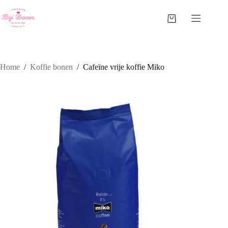
Ga
naar
Winkelwagen
de
inhoud
Home
/
Koffie bonen
/
Cafeïne vrije koffie Miko