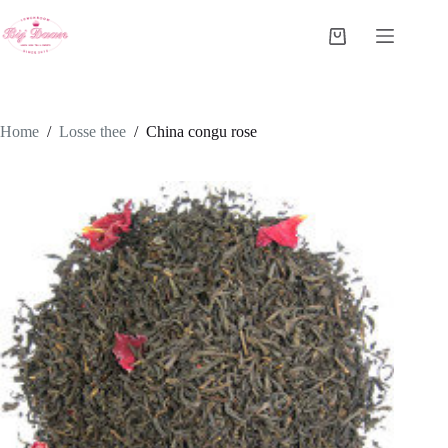
Ga
naar
Winkelwagen
de
inhoud
Home
/
Losse thee
/
China congu rose