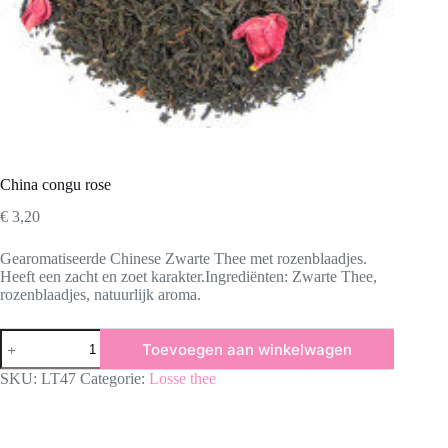
China congu rose
€
3,20
Gearomatiseerde Chinese Zwarte Thee met rozenblaadjes.
Heeft een zacht en zoet karakter.Ingrediënten: Zwarte Thee,
rozenblaadjes, natuurlijk aroma.
China
Toevoegen aan winkelwagen
congu
rose
SKU:
LT47
Categorie:
Losse thee
aantal