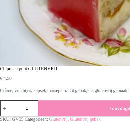
Chipolata punt GLUTENVRIJ
€
4,50
Crème, vruchtjes, kapsel, marsepein. Dit gebakje is glutenvrij gemaakt 
Chipolata
punt
Toevoege
GLUTENVRIJ
aantal
SKU:
GV55
Categorieën:
Glutenvrij
,
Glutenvrij gebak