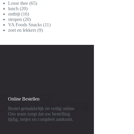
65
producten
Losse thee
65
20
producten
lunch
20
producten
16
ontbijt
16
producten
20
siropen
20
producten
11
VA Foods Snacks
11
9
producten
zoet en lekkers
9
producten
Online Bestellen
Bestel gemakkelijk en veilig online.
Ons team zorgt dat uw bestelling
tijdig, netjes en compleet aankomt.