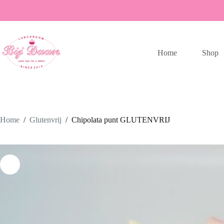
Ga
naar
de
inhoud
Home
Shop
Home
/
Glutenvrij
/
Chipolata punt GLUTENVRIJ