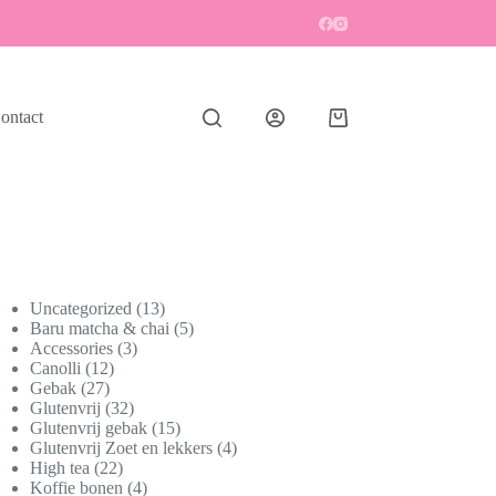
ontact
Winkelwagen
13
Uncategorized
13
producten
5
Baru matcha & chai
5
3
producten
Accessories
3
12
producten
Canolli
12
27
producten
Gebak
27
producten
32
Glutenvrij
32
producten
15
Glutenvrij gebak
15
producten
4
Glutenvrij Zoet en lekkers
4
22
producten
High tea
22
producten
4
Koffie bonen
4