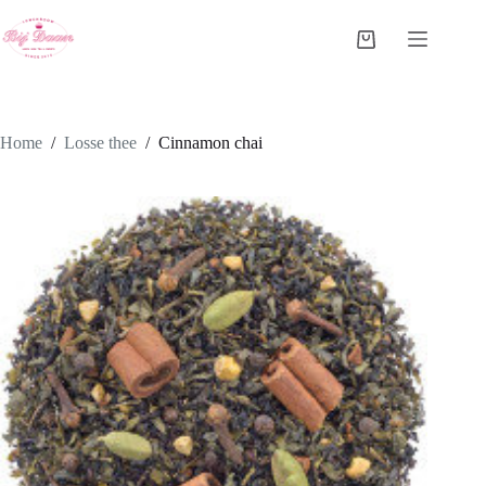
Ga
naar
Winkelwagen
de
inhoud
Home
/
Losse thee
/
Cinnamon chai