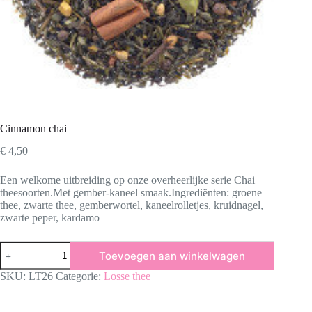
Cinnamon chai
€
4,50
Een welkome uitbreiding op onze overheerlijke serie Chai
theesoorten.Met gember-kaneel smaak.Ingrediënten: groene
thee, zwarte thee, gemberwortel, kaneelrolletjes, kruidnagel,
zwarte peper, kardamo
Cinnamon
Toevoegen aan winkelwagen
chai
aantal
SKU:
LT26
Categorie:
Losse thee