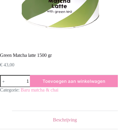
Green Matcha latte 1500 gr
€
43,00
Green
Toevoegen aan winkelwagen
Matcha
latte
Categorie:
Baru matcha & chai
1500
gr
aantal
Beschrijving