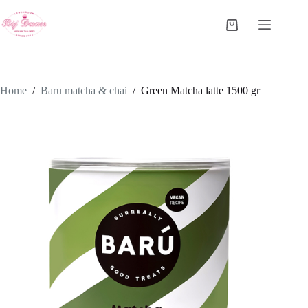
Ga
naar
Winkelwagen
de
inhoud
Home
/
Baru matcha & chai
/
Green Matcha latte 1500 gr