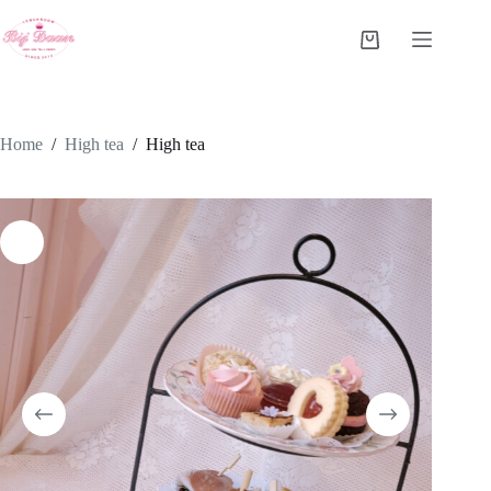
Ga
naar
Winkelwagen
de
inhoud
Home
/
High tea
/
High tea