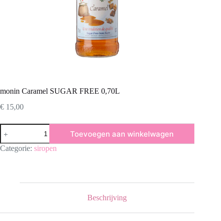
monin Caramel SUGAR FREE 0,70L
€
15,00
monin
Toevoegen aan winkelwagen
Caramel
SUGAR
Categorie:
siropen
FREE
0,70L
aantal
Beschrijving