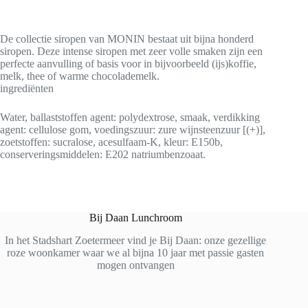
De collectie siropen van MONIN bestaat uit bijna honderd
siropen. Deze intense siropen met zeer volle smaken zijn een
perfecte aanvulling of basis voor in bijvoorbeeld (ijs)koffie,
melk, thee of warme chocolademelk.
ingrediënten
Water, ballaststoffen agent: polydextrose, smaak, verdikking
agent: cellulose gom, voedingszuur: zure wijnsteenzuur [(+)],
zoetstoffen: sucralose, acesulfaam-K, kleur: E150b,
conserveringsmiddelen: E202 natriumbenzoaat.
Bij Daan Lunchroom
In het Stadshart Zoetermeer vind je Bij Daan: onze gezellige
roze woonkamer waar we al bijna 10 jaar met passie gasten
mogen ontvangen