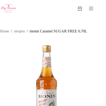
Ga
naar
Winkelwagen
de
inhoud
Home
/
siropen
/
monin Caramel SUGAR FREE 0,70L