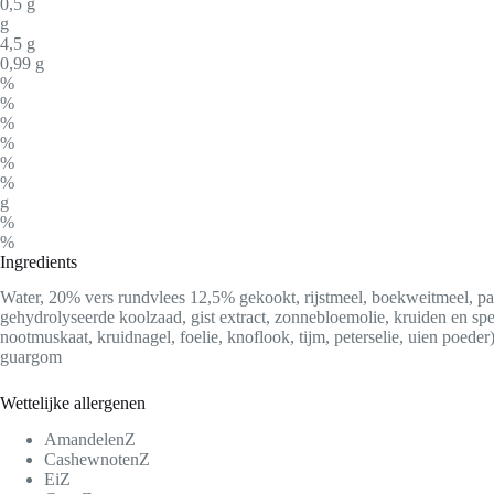
0,5 g
g
4,5 g
0,99 g
%
%
%
%
%
%
g
%
%
Ingredients
Water, 20% vers rundvlees 12,5% gekookt, rijstmeel, boekweitmeel, pal
gehydrolyseerde koolzaad, gist extract, zonnebloemolie, kruiden en spec
nootmuskaat, kruidnagel, foelie, knoflook, tijm, peterselie, uien poeder
guargom
Wettelijke allergenen
Amandelen
Z
Cashewnoten
Z
Ei
Z