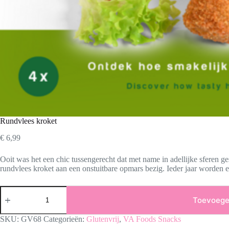
Rundvlees kroket
€
6,99
Ooit was het een chic tussengerecht dat met name in adellijke sferen 
rundvlees kroket aan een onstuitbare opmars bezig. Ieder jaar worden e
Rundvlees
kroket
Toevoege
aantal
SKU:
GV68
Categorieën:
Glutenvrij
,
VA Foods Snacks