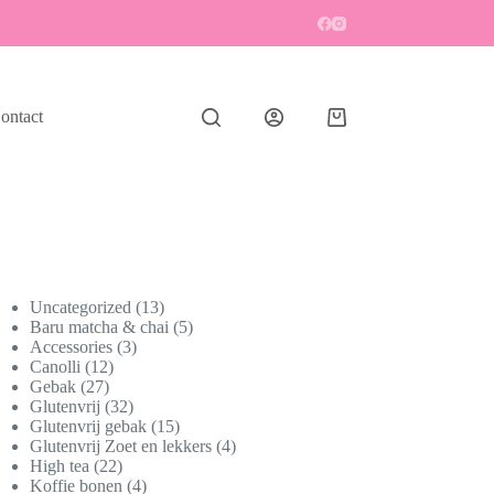
ontact
Winkelwagen
13
Uncategorized
13
producten
5
Baru matcha & chai
5
3
producten
Accessories
3
12
producten
Canolli
12
27
producten
Gebak
27
producten
32
Glutenvrij
32
producten
15
Glutenvrij gebak
15
producten
4
Glutenvrij Zoet en lekkers
4
22
producten
High tea
22
producten
4
Koffie bonen
4