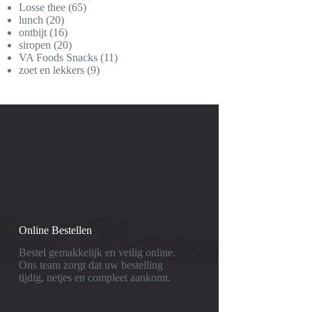
65
producten
Losse thee
65
20
producten
lunch
20
producten
16
ontbijt
16
producten
20
siropen
20
producten
11
VA Foods Snacks
11
9
producten
zoet en lekkers
9
producten
Online Bestellen
Bestel gemakkelijk en veilig online.
Ons team zorgt dat uw bestelling
tijdig, netjes en compleet aankomt.