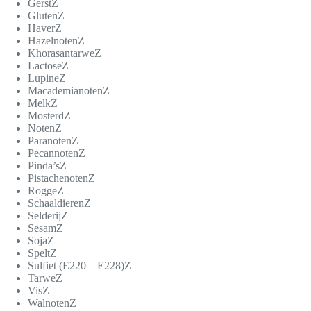
Gerst
Z
Gluten
Z
Haver
Z
Hazelnoten
Z
Khorasantarwe
Z
Lactose
Z
Lupine
Z
Macademianoten
Z
Melk
Z
Mosterd
Z
Noten
Z
Paranoten
Z
Pecannoten
Z
Pinda’s
Z
Pistachenoten
Z
Rogge
Z
Schaaldieren
Z
Selderij
Z
Sesam
Z
Soja
Z
Spelt
Z
Sulfiet (E220 – E228)
Z
Tarwe
Z
Vis
Z
Walnoten
Z