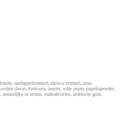
molie, aardappelzetmeel, tapioca zetmeel, zout,
erijen (lavas, kurkuma, laurier, witte peper, paprikapoeder,
), natuurlijke ui aroma, maltodextrine, arabische gom,