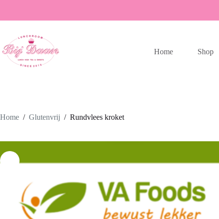
Ga
naar
de
inhoud
Home
Shop
Home
/
Glutenvrij
/
Rundvlees kroket