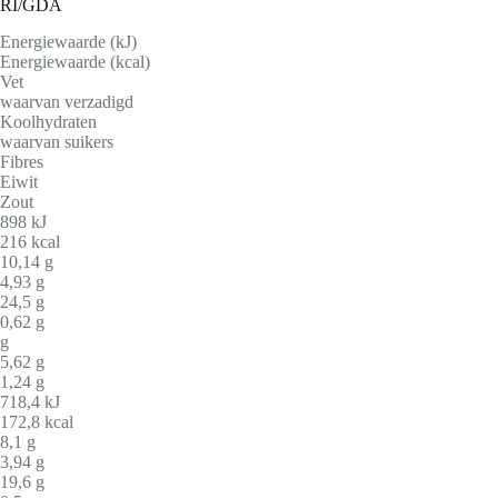
RI/GDA
Energiewaarde (kJ)
Energiewaarde (kcal)
Vet
waarvan verzadigd
Koolhydraten
waarvan suikers
Fibres
Eiwit
Zout
898 kJ
216 kcal
10,14 g
4,93 g
24,5 g
0,62 g
g
5,62 g
1,24 g
718,4 kJ
172,8 kcal
8,1 g
3,94 g
19,6 g