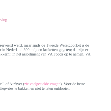
jving
geserveerd werd, maar sinds de Tweede Wereldoorlog is de
r in Nederland 300 miljoen kroketten gegeten; dat zijn er
lekkernij in het assortiment van VA Foods op te nemen. VA
ill of Airfryer (
zie veelgestelde vragen
). Voor de beste
diepvries te bakken en niet te laten ontdooien.