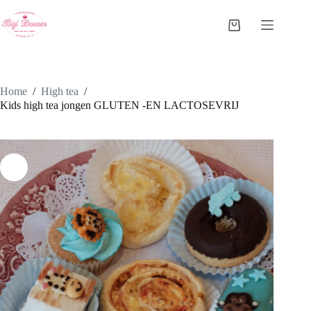
Ga
naar
Winkelwagen
de
inhoud
Home
/
High tea
/
Kids high tea jongen GLUTEN -EN LACTOSEVRIJ