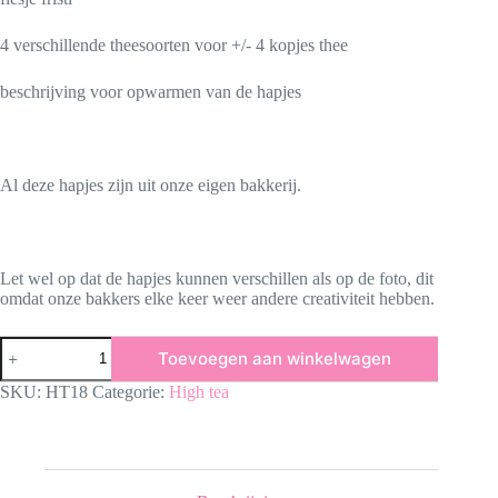
4 verschillende theesoorten voor +/- 4 kopjes thee
beschrijving voor opwarmen van de hapjes
Al deze hapjes zijn uit onze eigen bakkerij.
Let wel op dat de hapjes kunnen verschillen als op de foto, dit
omdat onze bakkers elke keer weer andere creativiteit hebben.
Kids
Toevoegen aan winkelwagen
high
tea
SKU:
HT18
Categorie:
High tea
jongen
GLUTEN
-
EN
LACTOSEVRIJ
aantal