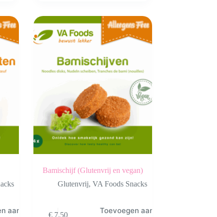
Bamischijf (Glutenvrij en vegan)
acks
Glutenvrij
,
VA Foods Snacks
en aan
Toevoegen aan
€
7,50