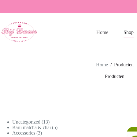
Ga
naar
de
inhoud
Home
Shop
Home
/
Producten
Producten
13
Uncategorized
13
producten
5
Baru matcha & chai
5
3
producten
Accessories
3