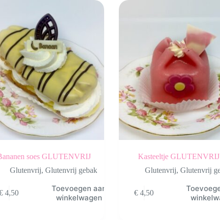
Bananen soes GLUTENVRIJ
Kasteeltje GLUTENVRIJ
Glutenvrij
,
Glutenvrij gebak
Glutenvrij
,
Glutenvrij g
Toevoegen aan
Toevoeg
€
4,50
€
4,50
winkelwagen
winkel