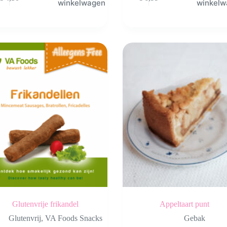
winkelwagen
winkel
Glutenvrije frikandel
Appeltaart punt
Glutenvrij
,
VA Foods Snacks
Gebak