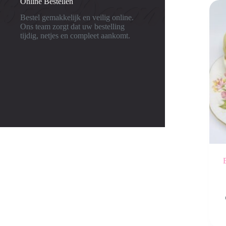
Online Bestellen
Bestel gemakkelijk en veilig online.
Ons team zorgt dat uw bestelling
tijdig, netjes en compleet aankomt.