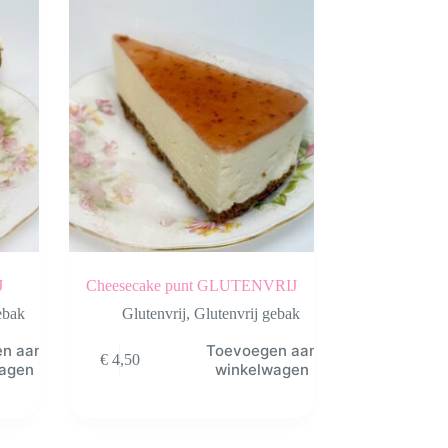
J
Cheesecake punt GLUTENVRIJ
ebak
Glutenvrij
,
Glutenvrij gebak
en aan
Toevoegen aan
€
4,50
wagen
winkelwagen