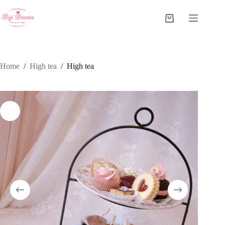
Ga
naar
Winkelwagen
de
inhoud
Home
/
High tea
/
High tea